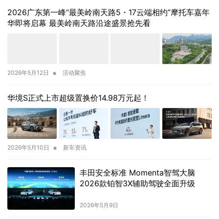
2026广东第一峰“最美岭南天路5・17云端相约”摩托车嘉年
华即将启幕 最美岭南天路沿途盛景抢先看
•
2026年5月12日
活动聚焦
华境S正式上市超级置换价14.98万元起！
•
2026年5月10日
新车资讯
丰田安全标准 Momenta智驾大脑
2026款铂智3X辅助驾驶全面升级
2026年5月9日