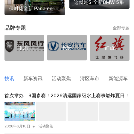
这就是5-全新BMW 5系
保时捷全新 Panamera 到店
品牌专题
全部专题
长安
风行
红旗
快讯
新车资讯
活动聚焦
湾区车市
新能源车
首次举办！9国参赛！2026清远国家级水上赛事燃炸夏日！
•
2026年6月10日
活动聚焦