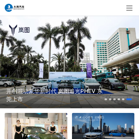
开创混动豪华新时代 岚图追光PHEV 东
莞上市