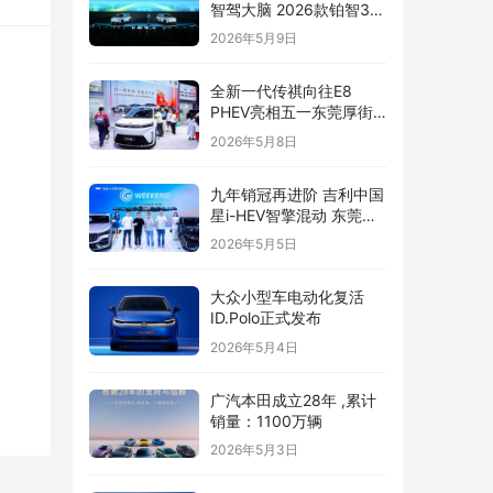
智驾大脑 2026款铂智3X
辅助驾驶全面升级
2026年5月9日
全新一代传祺向往E8
PHEV亮相五一东莞厚街
国际车展
2026年5月8日
九年销冠再进阶 吉利中国
星i-HEV智擎混动 东莞正
式上市
2026年5月5日
大众小型车电动化复活
ID.Polo正式发布
2026年5月4日
广汽本田成立28年 ,累计
销量：1100万辆
2026年5月3日