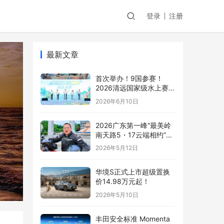
登录
注册
最新文章
首次举办！9国参赛！
2026清远国家级水上赛事
燃炸夏日！
2026年6月10日
2026广东第一峰“最美岭
南天路5・17云端相约”摩
托车嘉年华即将启幕 最美
2026年5月12日
岭南天路沿途盛景抢先看
华境S正式上市超级置换
价14.98万元起！
2026年5月10日
丰田安全标准 Momenta