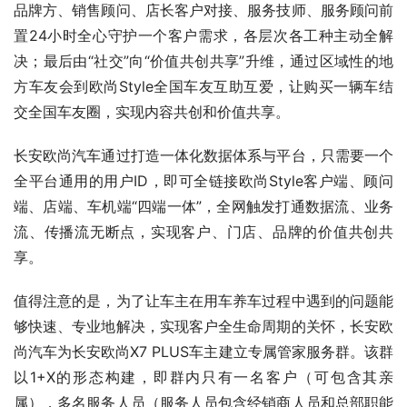
品牌方、销售顾问、店长客户对接、服务技师、服务顾问前
置24小时全心守护一个客户需求，各层次各工种主动全解
决；最后由“社交”向“价值共创共享”升维，通过区域性的地
方车友会到欧尚Style全国车友互助互爱，让购买一辆车结
交全国车友圈，实现内容共创和价值共享。
长安欧尚汽车通过打造一体化数据体系与平台，只需要一个
全平台通用的用户ID，即可全链接欧尚Style客户端、顾问
端、店端、车机端“四端一体”，全网触发打通数据流、业务
流、传播流无断点，实现客户、门店、品牌的价值共创共
享。
值得注意的是，为了让车主在用车养车过程中遇到的问题能
够快速、专业地解决，实现客户全生命周期的关怀，长安欧
尚汽车为长安欧尚X7 PLUS车主建立专属管家服务群。该群
以1+X的形态构建，即群内只有一名客户（可包含其亲
属），多名服务人员（服务人员包含经销商人员和总部职能