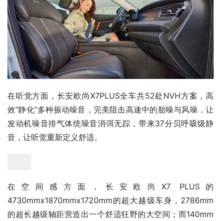
在听觉方面，长安欧尚X7PLUS全车共52处NVH方案，高
效“静化”多种振动噪音，完美阻击高速中的胎噪与风噪，让
发动机噪音排气体统噪音消弭无踪，带来37分贝呼吸级静
音，让听觉重新定义舒适。
在空间感方面，长安欧尚X7 PLUS的
4730mmx1870mmx1720mm的超大越级车身，2786mm
的超长越级轴距营造出一个舒适狂野的大空间；而140mm