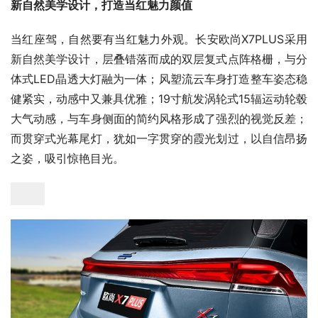
新自然美学设计，打造当红魅力颜值
当红座驾，自然要有当红魅力外观。长安欧尚X7PLUS采用
新自然美学设计，层叠错落而成的双层复式点阵格栅，与分
体式LED晶透大灯融为一体；风塑流云车身打造整车姿态稳
健紧实，动感中又兼具优雅；19寸航发涡轮式15辐运动轮毂
大气动感，与车身侧面的简约风格形成了强烈的视觉反差；
而贯穿式光幕尾灯，犹如一字贯穿的霞光划过，以自信昂扬
之姿，吸引惊艳目光。