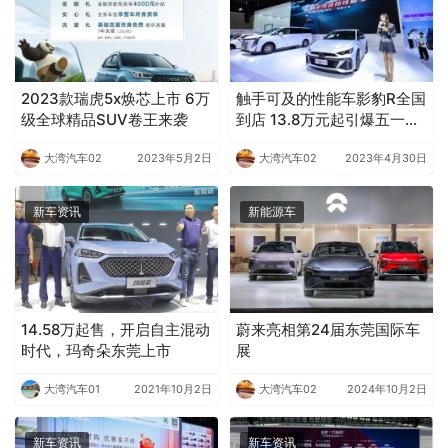
2023款瑞虎5x焕芯上市 6万
触手可及的性能车影豹R全国
级全球精品SUV卷王来袭
到店 13.8万元起引爆五一车
展
大湾汽车02
2023年5月2日
大湾汽车02
2023年4月30日
新车资讯
新能源车
14.58万起售，开启自主混动
蔚来亮相第24届东莞国际车
时代，玛奇朵东莞上市
展
大湾汽车01
2021年10月2日
大湾汽车02
2024年10月2日
新车资讯
新车资讯