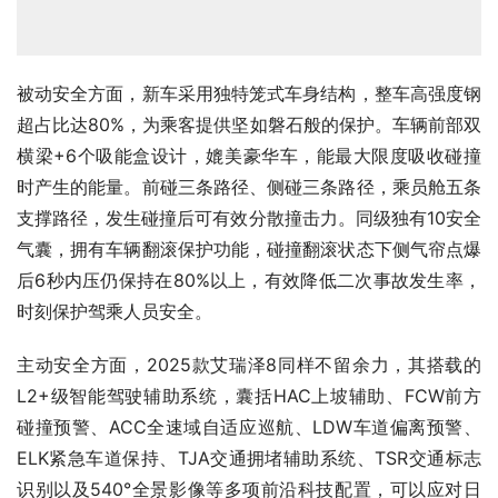
被动安全方面，新车采用独特笼式车身结构，整车高强度钢
超占比达80%，为乘客提供坚如磐石般的保护。车辆前部双
横梁+6个吸能盒设计，媲美豪华车，能最大限度吸收碰撞
时产生的能量。前碰三条路径、侧碰三条路径，乘员舱五条
支撑路径，发生碰撞后可有效分散撞击力。同级独有10安全
气囊，拥有车辆翻滚保护功能，碰撞翻滚状态下侧气帘点爆
后6秒内压仍保持在80%以上，有效降低二次事故发生率，
时刻保护驾乘人员安全。
主动安全方面，2025款艾瑞泽8同样不留余力，其搭载的
L2+级智能驾驶辅助系统，囊括HAC上坡辅助、FCW前方
碰撞预警、ACC全速域自适应巡航、LDW车道偏离预警、
ELK紧急车道保持、TJA交通拥堵辅助系统、TSR交通标志
识别以及540°全景影像等多项前沿科技配置，可以应对日