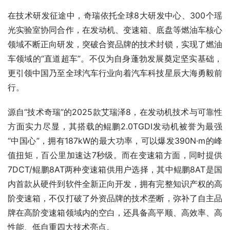
在技术研发征途中，奇瑞依托全球8大研发中心、300个瑶
光实验室协同合作，在发动机、变速箱、底盘等燃油车核心
领域不断正向研发，突破合资品牌的技术封锁，实现了燃油
车领域的“直道超车”。不仅为自身蓬勃发展奠定坚实基础，
更引领中国乃至全球汽车行业向着汽车科技星辰大海勇毅前
行。
源自“技术奇瑞”的2025款艾瑞泽8，在发动机技术与可靠性
方面实力尽显，其搭载的鲲鹏2.0TGDI发动机被誉为最强
“中国心”，拥有187kW的最大功率，可以爆发390N·m的峰
值扭矩，百公里加速达7秒级。而在变速箱方面，同时提供
7DCT/鲲鹏8AT两种变速箱供用户选择，其中鲲鹏8AT是国
内首款从硬件到软件全新正向开发，拥有完整知识产权的高
阶变速箱，不仅打破了外资品牌的技术垄断，弥补了自主品
牌在高阶变速箱领域内的空白，还具备高平顺、高效率、高
性能、低自重四大技术亮点。