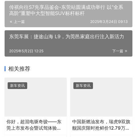
传祺向往S7先享品鉴会-东莞站圆满成功举行 以“全系
高阶”重塑中大型智能SUV标杆标杆
上一篇
2025年3月24日 09:13
东莞车展：捷途山海 L9，为莞邑家庭出行注入新活力
2025年5月2日 12:25
下一篇
相关推荐
新车资讯
新车资讯
你好，超混电驱奇骏——东
中国新燃油发布，瑞虎9双旗
莞上市发布会暨试驾体验圆
舰国庆限时抢鲜价12.79万元
满落幕
起