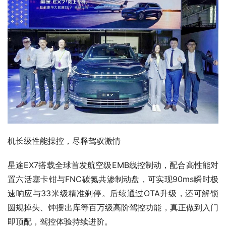
机长级性能操控，尽释驾驭激情
星途EX7搭载全球首发航空级EMB线控制动，配合高性能对
置六活塞卡钳与FNC碳氮共渗制动盘，可实现90ms瞬时极
速响应与33米级精准刹停。后续通过OTA升级，还可解锁
圆规掉头、钟摆出库等百万级高阶驾控功能，真正做到入门
即顶配，驾控体验持续进阶。