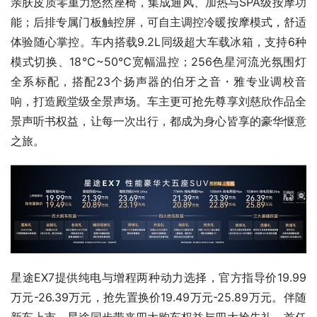
亲肤皮质零重力悠然座椅，集成通风、加热与SPA级按摩功
能；后排专属门板触控屏，可自主调控冷暖按摩模式，舒适
体验随心掌控。车内搭载9.2L同级超大车载冰箱，支持6种
模式切换、18℃~50℃宽幅温控；256色星河流光氛围灯
全系标配，搭配23个扬声器的伯牙之音・雅专业调校音
响，打造殿堂级全景声场。车主更可抢先尊享刘慈欣作品全
景声听书权益，让每一次出行，都成为身心皆享的豪华惬意
之旅。
星途EX7提供纯电与增程两种动力选择，官方指导价19.99
万元-26.39万元，抢先置换价19.49万元-25.89万元。伴随