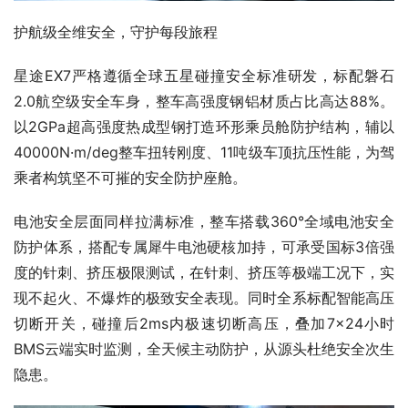
护航级全维安全，守护每段旅程
星途EX7严格遵循全球五星碰撞安全标准研发，标配磐石
2.0航空级安全车身，整车高强度钢铝材质占比高达88%。
以2GPa超高强度热成型钢打造环形乘员舱防护结构，辅以
40000N·m/deg整车扭转刚度、11吨级车顶抗压性能，为驾
乘者构筑坚不可摧的安全防护座舱。
电池安全层面同样拉满标准，整车搭载360°全域电池安全
防护体系，搭配专属犀牛电池硬核加持，可承受国标3倍强
度的针刺、挤压极限测试，在针刺、挤压等极端工况下，实
现不起火、不爆炸的极致安全表现。同时全系标配智能高压
切断开关，碰撞后2ms内极速切断高压，叠加7×24小时
BMS云端实时监测，全天候主动防护，从源头杜绝安全次生
隐患。