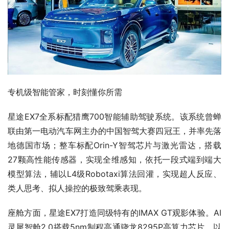
专机级智能管家，时刻懂你所需
星途EX7全系标配猎鹰700智能辅助驾驶系统。该系统曾蝉
联由第一电动汽车网主办的中国智驾大赛四冠王，并率先落
地德国市场；整车标配Orin-Y智驾芯片与激光雷达，搭载
27颗高性能传感器，实现全维感知，依托一段式端到端大
模型算法，辅以L4级Robotaxi算法回灌，实现超人反应、
类人思考、拟人操控的极致驾乘表现。
座舱方面，星途EX7打造同级特有的IMAX GT观影体验。AI
灵犀智舱2.0搭载5nm制程高通骁龙8295P高算力芯片，以