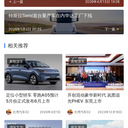
上一篇
2026年4月13日 19:28
特斯拉Semi首台量产车在内华达工厂下线
2026年5月2日 20:35
下一篇
相关推荐
新能源车
新能源车
定位小型轿车 零跑A05预计
开创混动豪华新时代 岚图追
5月份正式发布6月上市
光PHEV 东莞上市
大湾汽车02
2026年3月1日
大湾汽车02
2023年12月16日
湾区车市
新车资讯