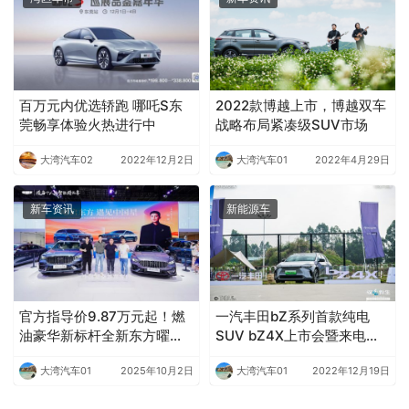
百万元内优选轿跑 哪吒S东
2022款博越上市，博越双车
莞畅享体验火热进行中
战略布局紧凑级SUV市场
大湾汽车02
2022年12月2日
大湾汽车01
2022年4月29日
新车资讯
新能源车
官方指导价9.87万元起！燃
一汽丰田bZ系列首款纯电
油豪华新标杆全新东方曜系
SUV bZ4X上市会暨来电之
列东莞上市
旅圆满落幕
大湾汽车01
2025年10月2日
大湾汽车01
2022年12月19日