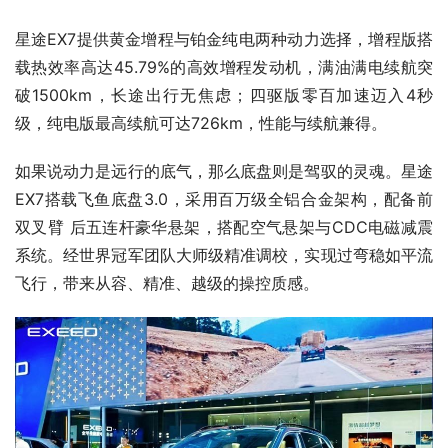
星途EX7提供黄金增程与铂金纯电两种动力选择，增程版搭
载热效率高达45.79%的高效增程发动机，满油满电续航突
破1500km，长途出行无焦虑；四驱版零百加速迈入4秒
级，纯电版最高续航可达726km，性能与续航兼得。
如果说动力是远行的底气，那么底盘则是驾驭的灵魂。星途
EX7搭载飞鱼底盘3.0，采用百万级全铝合金架构，配备前
双叉臂 后五连杆豪华悬架，搭配空气悬架与CDC电磁减震
系统。经世界冠军团队大师级精准调校，实现过弯稳如平流
飞行，带来从容、精准、越级的操控质感。