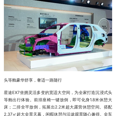
头等舱豪华舒享，奢适一路随行
星途EX7坐拥灵活多变的宽适大空间，为全家打造沉浸式头
等舱出行体验。前排座椅一键放倒，即可化身1.8米休憩大
床；二排全平放倒，拓展出2.2米超大露营休憩空间。搭配
2.37㎡超大全景天幕，闲暇休憩与沿途观景随心兼得。全车