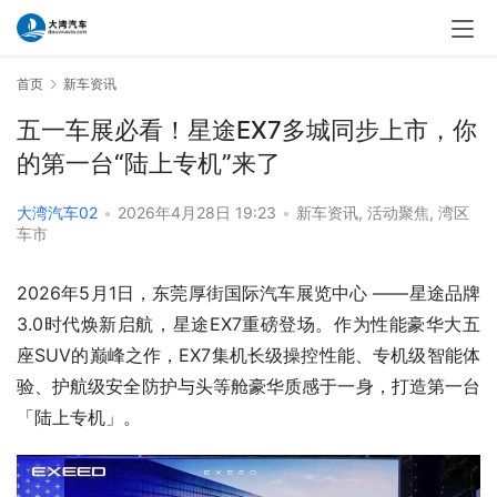
首页
新车资讯
五一车展必看！星途EX7多城同步上市，你
的第一台“陆上专机”来了
大湾汽车02
•
2026年4月28日 19:23
•
新车资讯
,
活动聚焦
,
湾区
车市
2026年5月1日，东莞厚街国际汽车展览中心 ——星途品牌
3.0时代焕新启航，星途EX7重磅登场。作为性能豪华大五
座SUV的巅峰之作，EX7集机长级操控性能、专机级智能体
验、护航级安全防护与头等舱豪华质感于一身，打造第一台
「陆上专机」。