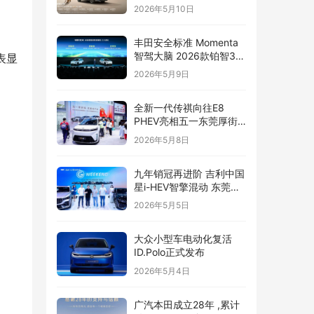
2026年5月10日
丰田安全标准 Momenta
智驾大脑 2026款铂智3X
表显
辅助驾驶全面升级
2026年5月9日
全新一代传祺向往E8
PHEV亮相五一东莞厚街
国际车展
2026年5月8日
九年销冠再进阶 吉利中国
星i-HEV智擎混动 东莞正
式上市
2026年5月5日
大众小型车电动化复活
ID.Polo正式发布
2026年5月4日
广汽本田成立28年 ,累计