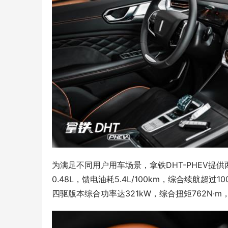
为满足不同用户用车场景，拿铁DHT-PHEV提
0.48L，馈电油耗5.4L/100km，综合续航
四驱版本综合功率达321kW，综合扭矩762N·