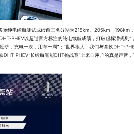
际纯电续航测试成绩前三名分别为215km、205km、198km
DHT-PHEV以超过官方标注的纯电续航成绩，打破虚标潜规则”
更经济，充电一次，用车一周“；”世界很大，我们与拿铁DHT-PH
HT-PHEV“长续航智能DHT挑战赛”上来自用户的真是声音，