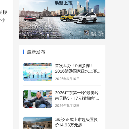
驶模
时小
最新发布
首次举办！9国参赛！
2026清远国家级水上赛事
燃炸夏日！
2026年6月10日
2026广东第一峰“最美岭
南天路5・17云端相约”摩
托车嘉年华即将启幕 最美
2026年5月12日
岭南天路沿途盛景抢先看
华境S正式上市超级置换
价14.98万元起！