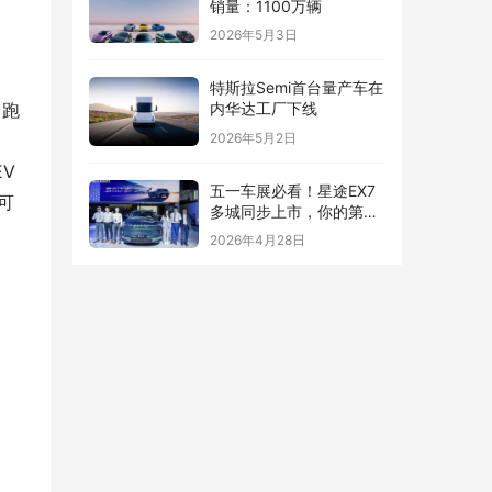
销量：1100万辆
2026年5月3日
特斯拉Semi首台量产车在
，跑
内华达工厂下线
2026年5月2日
；
EV
五一车展必看！星途EX7
可
多城同步上市，你的第一
台“陆上专机”来了
2026年4月28日