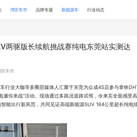
焦
湾区车市
品牌专题
新能源车
行业动态
HEV两驱版长续航挑战赛纯电东莞站实测达
湾区车市
车行业大咖等多圈层媒体人汇聚于东莞为众成4S店参与拿铁DHT
km纯电邀你来战”活动。现场通过多路况道路试驾，令来宾全面感受
领的智能出行新风范，共同见证高端新能源SUV 184公里超长纯电