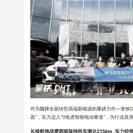
作为魏牌全面转型高端新能源的重磅力作—拿铁DH
器”，实力迈入“0焦虑智能电动赛道”，为行业及
长续航挑战赛
两驱版
纯电实测达
215
km 
,实力经