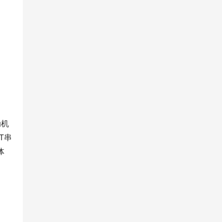
动机
T串
体