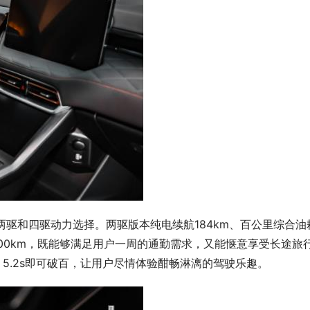
供两驱和四驱动力选择。两驱版本纯电续航184km、百公里综合油
超过1000km，既能够满足用户一周的通勤需求，又能惬意享受长途旅
m，5.2s即可破百，让用户尽情体验酣畅淋漓的驾驶乐趣。