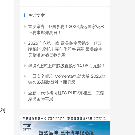
最近文章
首次举办！9国参赛！2026清远国家级水
上赛事燃炸夏日！
2026广东第一峰“最美岭南天路5・17云
端相约”摩托车嘉年华即将启幕 最美岭南
天路沿途盛景抢先看
华境S正式上市超级置换价14.98万元起！
丰田安全标准 Momenta智驾大脑 2026款
铂智3X辅助驾驶全面升级
全新一代传祺向往E8 PHEV亮相五一东莞
厚街国际车展
“利