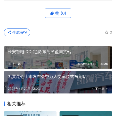
88900066
企石名汇店 广东省东莞市企石镇永光路2号 0769-
81183666
发布者：大湾汽车01，转载请注明出处：
https://www.dawanauto.com/2965.html
赞
(0)
生成海报
0
长安智电iDD 定展·东莞民盈国贸站