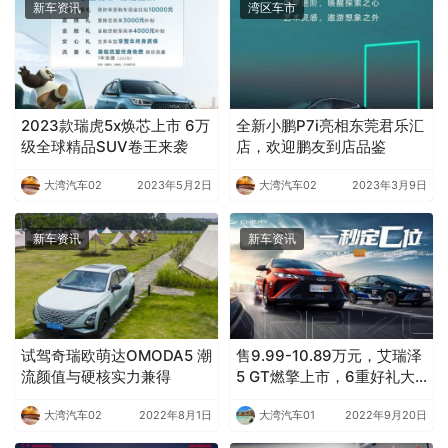
上一篇
2023年4月11日 20:30
凯翼昆仑上市发布会暨万人交车仪式东莞站
2023年4月22日 23:23
下一篇
相关推荐
新车资讯
湾区车市
2023款瑞虎5x焕芯上市 6万
全新小鹏P7i亮相东莞君乐汇
级全球精品SUV卷王来袭
店，欢迎鹏友到店品鉴
大湾汽车02
2023年5月2日
大湾汽车02
2023年3月9日