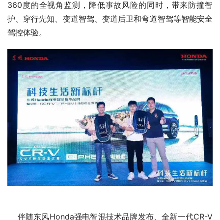
    在空间方面，全新一代CR-V e:PHEV电池占用空间减少
123L，乘员舱空间更大。在智能化方面，搭载Honda 
CONNECT 3.0智导互联系统，提供近40余项功能，新增专
属液晶仪表、卡片钥匙和自动泊车辅助等，出行生活更智
能。
    安全性能方面，搭载的Honda SENSING 360安全超感
系统在原有功能基础上，新增5项科技安全辅助功能，实现
360度的全视角监测，降低事故风险的同时，带来防撞智
护、穿行先知、变道智驾、变道后卫和弯道智驾等智能安全
驾控体验。