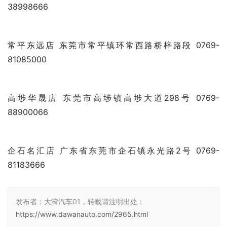
塘厦永徕店 东莞市塘厦镇林村社区新阳三路3号 0769-
87925999
长安新汇店 东莞市长安镇沙头南区振安中路559号 0769-
81913333
茶山东怡店 东莞市茶山镇博燕路茶山段6号101室 0769-
38998666
常平东远店 东莞市常平镇环常西路桥梓路段 0769-
81085000
高埗华晟店 东莞市高埗镇高埗大道298号 0769-