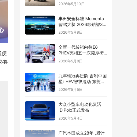
2026年5月10日
丰田安全标准 Momenta
智驾大脑 2026款铂智3X
辅助驾驶全面升级
2026年5月9日
全新一代传祺向往E8
通便
PHEV亮相五一东莞厚街
国际车展
2026年5月8日
必将
九年销冠再进阶 吉利中国
星i-HEV智擎混动 东莞正
式上市
2026年5月5日
大众小型车电动化复活
ID.Polo正式发布
2026年5月4日
广汽本田成立28年 ,累计