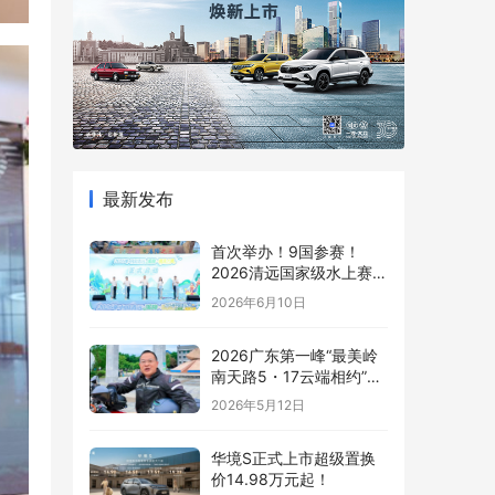
最新发布
首次举办！9国参赛！
2026清远国家级水上赛事
燃炸夏日！
2026年6月10日
2026广东第一峰“最美岭
南天路5・17云端相约”摩
托车嘉年华即将启幕 最美
2026年5月12日
岭南天路沿途盛景抢先看
华境S正式上市超级置换
价14.98万元起！