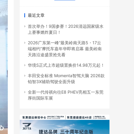
最近文章
首次举办！9国参赛！2026清远国家级水
上赛事燃炸夏日！
2026广东第一峰“最美岭南天路5・17云
端相约”摩托车嘉年华即将启幕 最美岭南
天路沿途盛景抢先看
华境S正式上市超级置换价14.98万元起！
丰田安全标准 Momenta智驾大脑 2026款
铂智3X辅助驾驶全面升级
全新一代传祺向往E8 PHEV亮相五一东莞
厚街国际车展