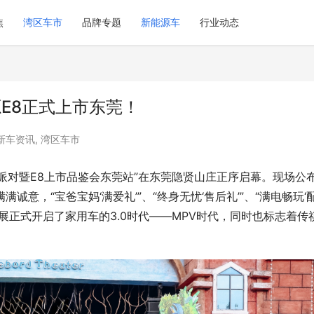
焦
湾区车市
品牌专题
新能源车
行业动态
源E8正式上市东莞！
新车资讯
,
湾区车市
源派对暨E8上市品鉴会东莞站”在东莞隐贤山庄正序启幕。现场公
满满诚意，“宝爸宝妈‘满爱礼’”、“终身无忧‘售后礼’”、“满电畅玩‘
划”，展正式开启了家用车的3.0时代——MPV时代，同时也标志着传