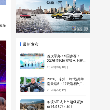
轿车
最新发布
首次举办！9国参赛！
2026清远国家级水上赛事
燃炸夏日！
2026年6月10日
2026广东第一峰“最美岭
南天路5・17云端相约”摩
托车嘉年华即将启幕 最美
2026年5月12日
岭南天路沿途盛景抢先看
华境S正式上市超级置换
价14.98万元起！