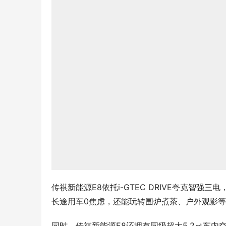
传祺新能源E8依托i-GTEC DRIVE夸克智强三
长途用车0焦虑，还能玩转围炉煮茶、户外观影
同时，传祺新能源E8还拥有同级超大5.2㎡车