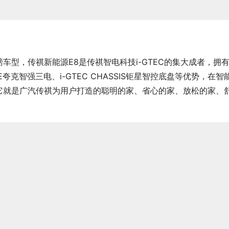
型，传祺新能源E8是传祺智电科技i-GTEC的集大成者，拥有i
IVE夸克智强三电、i-GTEC CHASSIS钜星智控底盘等优势，在智
它就是广汽传祺为用户打造的聪明的家、省心的家、放松的家、