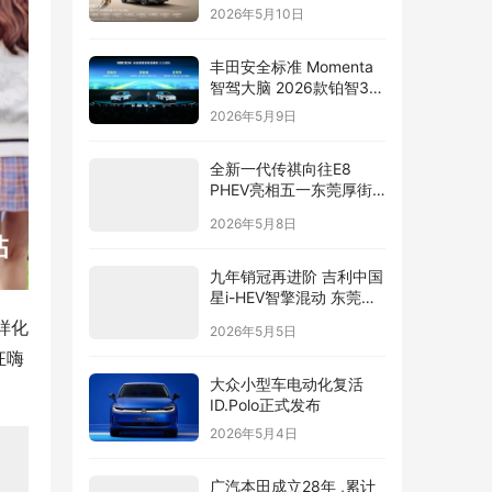
2026年5月10日
丰田安全标准 Momenta
智驾大脑 2026款铂智3X
辅助驾驶全面升级
2026年5月9日
全新一代传祺向往E8
PHEV亮相五一东莞厚街
国际车展
2026年5月8日
九年销冠再进阶 吉利中国
星i-HEV智擎混动 东莞正
式上市
样化
2026年5月5日
狂嗨
大众小型车电动化复活
ID.Polo正式发布
2026年5月4日
广汽本田成立28年 ,累计