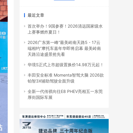
最近文章
首次举办！9国参赛！2026清远国家级水
上赛事燃炸夏日！
2026广东第一峰“最美岭南天路5・17云
端相约”摩托车嘉年华即将启幕 最美岭南
天路沿途盛景抢先看
华境S正式上市超级置换价14.98万元起！
丰田安全标准 Momenta智驾大脑 2026款
铂智3X辅助驾驶全面升级
全新一代传祺向往E8 PHEV亮相五一东莞
厚街国际车展