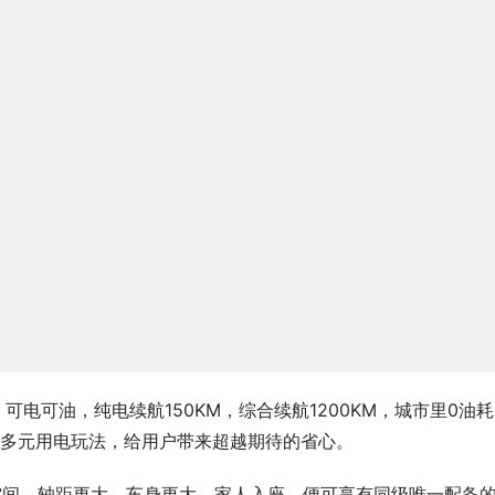
电，可电可油，纯电续航150KM，综合续航1200KM，城市里0油
等多元用电玩法，给用户带来超越期待的省心。
内空间，轴距更大、车身更大。家人入座，便可享有同级唯一配备