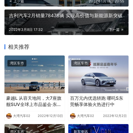
上一篇
2022年1月18日 20:55
吉利汽车2月销量78478辆 实现高价值与新能源新突破
2022年3月8日 17:32
下一篇
相关推荐
湾区车市
湾区车市
豪越L 从容天地间，大7座旗
百万元内优选轿跑 哪吒S东
舰SUV全球上市品鉴会·东莞
莞畅享体验火热进行中
东申站
大湾汽车02
2022年12月13日
大湾汽车02
2022年12月2日
湾区车市
新车资讯