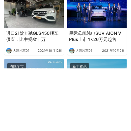
进口21款奔驰GLS450现车
星际母舰纯电SUV AION V
供应，比中规省十万
Plus上市 17.26万元起售
大湾汽车01
2021年10月12日
大湾汽车01
2021年10月2日
湾区车市
新车资讯
每一面 皆赢面 艾瑞泽8首批
暮春来一场惬意舒适的自驾
车主交车仪式-东莞站
游，哈弗H9-2022款让出游
乐趣无穷
大湾汽车01
2022年11月8日
大湾汽车01
2022年4月22日