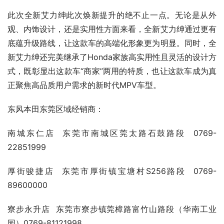
此次全新艾力绅此次焕新提升的绝不止一点。无论是从外
观、内饰设计，还是实用性方面来看，全新艾力绅通过更有
底蕴升级路线，让这款车的高端化形象更为明显。同时，全
新艾力绅还完美继承了Honda家族高实用性且灵活的设计方
式，既彰显出这款车“商家”两用的特质，也让这款车成为真
正聚焦高品质用户需求的新时代MPV车型。
东风本田东莞区域经销商：
南城东仁店  东莞市南城区莞太路石鼓路段  0769-
22851999
厚街骏捷店  东莞市厚街镇宝塘村S256路段  0769-
89600000
寮步永升店  东莞市寮步镇莞樟路富竹山路段（华南工业
园）0769-81121998