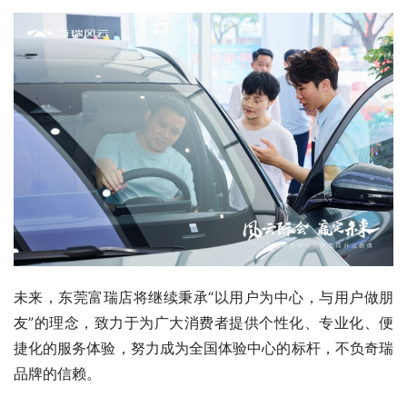
未来，东莞富瑞店将继续秉承“以用户为中心，与用户做朋
友”的理念，致力于为广大消费者提供个性化、专业化、便
捷化的服务体验，努力成为全国体验中心的标杆，不负奇瑞
品牌的信赖。