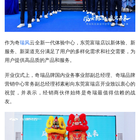
作为奇
瑞风
云全新一代体验中心，东莞富瑞店以新体验、新
服务、新渠道充分满足了用户的多样化需求和社交需要，为
用户提供高品质的产品和服务。
开业仪式上，奇瑞品牌国内业务事业部副总经理、奇瑞品牌
营销中心常务副总经理祁素彬向东莞富瑞店开业致以衷心的
祝贺，并表示，经销商伙伴始终是奇瑞最值得信赖的战
友。 