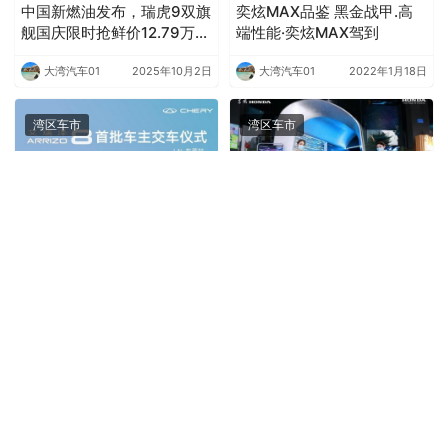
中国新燃油发布，瑞虎9双旗
奕炫MAX品鉴 黑金战甲.高
舰国庆限时抢鲜价12.79万元
端性能·奕炫MAX驾到
起
大湾汽车01
2025年10月2日
大湾汽车01
2022年1月18日
湾区车市
湾区车市
每一面 皆赢面 艾瑞泽8首批
东风本田十一代思域
车主交车仪式-东莞站
HATCHBACK东莞区域上市
大湾汽车01
2022年11月8日
大湾汽车02
2023年1月9日
新车资讯
活动聚焦