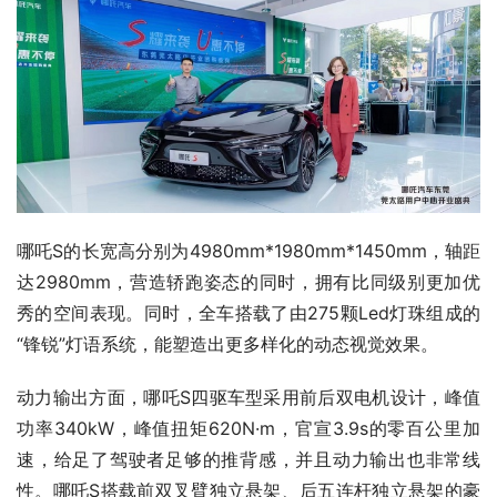
哪吒S的长宽高分别为4980mm*1980mm*1450mm，轴距
达2980mm，营造轿跑姿态的同时，拥有比同级别更加优
秀的空间表现。同时，全车搭载了由275颗Led灯珠组成的
“锋锐”灯语系统，能塑造出更多样化的动态视觉效果。
动力输出方面，哪吒S四驱车型采用前后双电机设计，峰值
功率340kW，峰值扭矩620N·m，官宣3.9s的零百公里加
速，给足了驾驶者足够的推背感，并且动力输出也非常线
性。哪吒S搭载前双叉臂独立悬架、后五连杆独立悬架的豪