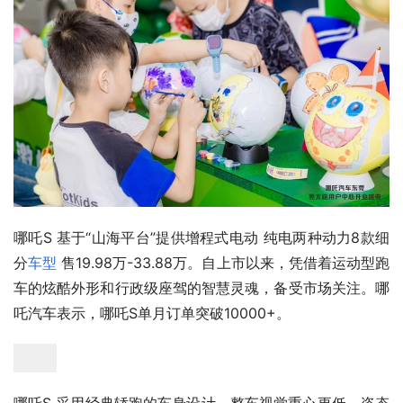
哪吒S 基于“山海平台”提供增程式电动 纯电两种动力8款细
分
车型
 售19.98万-33.88万。自上市以来，凭借着运动型跑
车的炫酷外形和行政级座驾的智慧灵魂，备受市场关注。哪
吒汽车表示，哪吒S单月订单突破10000+。
哪吒S 采用经典轿跑的车身设计，整车视觉重心更低，姿态