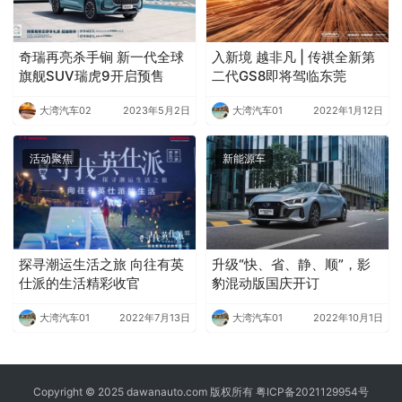
奇瑞再亮杀手锏 新一代全球
入新境 越非凡 | 传祺全新第
旗舰SUV瑞虎9开启预售
二代GS8即将驾临东莞
大湾汽车02
2023年5月2日
大湾汽车01
2022年1月12日
活动聚焦
新能源车
探寻潮运生活之旅 向往有英
升级“快、省、静、顺”，影
仕派的生活精彩收官
豹混动版国庆开订
大湾汽车01
2022年7月13日
大湾汽车01
2022年10月1日
Copyright © 2025 dawanauto.com 版权所有
粤ICP备2021129954号