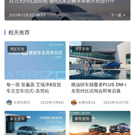
百万元内优选轿跑 哪吒S东莞畅享体验火热进行中
2022年12月2日 18:33
下一篇
相关推荐
湾区车市
湾区车市
每一面 皆赢面 艾瑞泽8首批
燃油轿车颠覆者PLUS DM-i
车主交车仪式-东莞站
东莞对比试驾会即将启幕
大湾汽车01
2022年11月8日
大湾汽车02
2022年12月17日
新车资讯
新车资讯