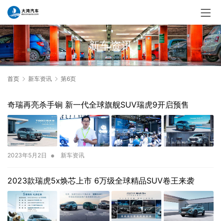
新车资讯
首页
新车资讯
第6页
奇瑞再亮杀手锏 新一代全球旗舰SUV瑞虎9开启预售
•
2023年5月2日
新车资讯
2023款瑞虎5x焕芯上市 6万级全球精品SUV卷王来袭