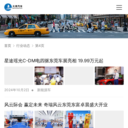
行业动态
首页
行业动态
第4页
星途瑶光C-DM电四驱东莞车展亮相 19.99万元起
•
2024年10月2日
新能源车
风云际会 赢定未来 奇瑞风云东莞东富卓晨盛大开业