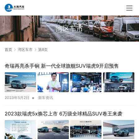
湾区车市
首页
湾区车市
第8页
奇瑞再亮杀手锏 新一代全球旗舰SUV瑞虎9开启预售
•
2023年5月2日
新车资讯
2023款瑞虎5x焕芯上市 6万级全球精品SUV卷王来袭