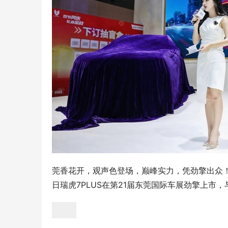
莞香花开，观声色登场，巅峰实力，凭劲擎出众！
日瑞虎7PLUS在第21届东莞国际车展劲擎上市