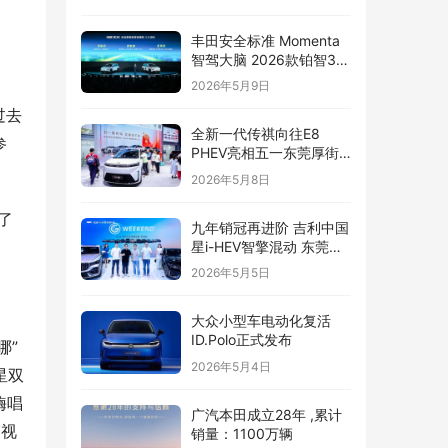
丰田安全标准 Momenta
智驾大脑 2026款铂智3X
辅助驾驶全面升级
2026年5月9日
过去
全新一代传祺向往E8
参
PHEV亮相五一东莞厚街
国际车展
2026年5月8日
了
九年销冠再进阶 吉利中国
。
星i-HEV智擎混动 东莞正
式上市
2026年5月5日
大众小型车电动化复活
ID.Polo正式发布
哪”
2026年5月4日
星双
嗨唱
广汽本田成立28年 ,累计
赛视
销量：1100万辆