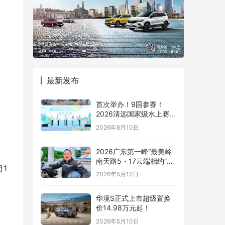
最新发布
首次举办！9国参赛！
2026清远国家级水上赛事
燃炸夏日！
2026年6月10日
2026广东第一峰“最美岭
南天路5・17云端相约”摩
1
托车嘉年华即将启幕 最美
2026年5月12日
岭南天路沿途盛景抢先看
华境S正式上市超级置换
价14.98万元起！
2026年5月10日