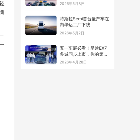
轻
2026年5月3日
满
特斯拉Semi首台量产车在
内华达工厂下线
2026年5月2日
一
一
五一车展必看！星途EX7
多城同步上市，你的第一
台“陆上专机”来了
2026年4月28日